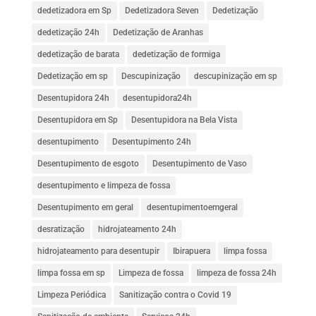
dedetizadora em Sp
Dedetizadora Seven
Dedetização
dedetização 24h
Dedetização de Aranhas
dedetização de barata
dedetização de formiga
Dedetização em sp
Descupinização
descupinização em sp
Desentupidora 24h
desentupidora24h
Desentupidora em Sp
Desentupidora na Bela Vista
desentupimento
Desentupimento 24h
Desentupimento de esgoto
Desentupimento de Vaso
desentupimento e limpeza de fossa
Desentupimento em geral
desentupimentoemgeral
desratização
hidrojateamento 24h
hidrojateamento para desentupir
Ibirapuera
limpa fossa
limpa fossa em sp
Limpeza de fossa
limpeza de fossa 24h
Limpeza Periódica
Sanitização contra o Covid 19