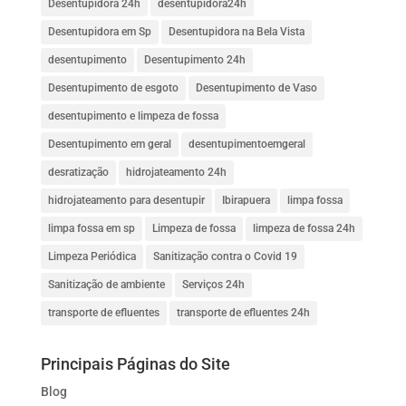
Desentupidora 24h
desentupidora24h
Desentupidora em Sp
Desentupidora na Bela Vista
desentupimento
Desentupimento 24h
Desentupimento de esgoto
Desentupimento de Vaso
desentupimento e limpeza de fossa
Desentupimento em geral
desentupimentoemgeral
desratização
hidrojateamento 24h
hidrojateamento para desentupir
Ibirapuera
limpa fossa
limpa fossa em sp
Limpeza de fossa
limpeza de fossa 24h
Limpeza Periódica
Sanitização contra o Covid 19
Sanitização de ambiente
Serviços 24h
transporte de efluentes
transporte de efluentes 24h
Principais Páginas do Site
Blog